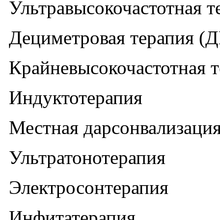
Ультравысокочастотная т
Дециметровая терапия (
Крайневысокочастотная т
Индуктотерапия
Местная дарсонвализаци
Ультратонотерапия
Электросонтерапия
Инфитатерапия