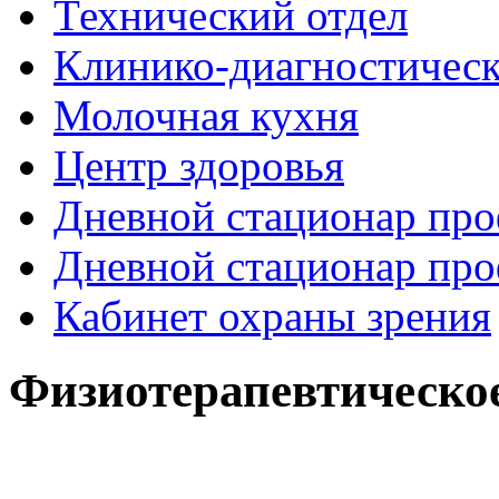
Технический отдел
Клинико-диагностическ
Молочная кухня
Центр здоровья
Дневной стационар про
Дневной стационар про
Кабинет охраны зрения
Все для
Физиотерапевтическое
Joomla
. Беспланые шаблоны и расширения.