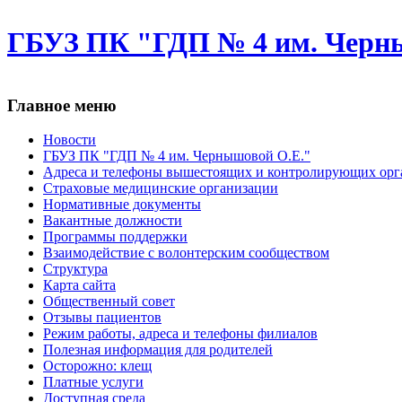
ГБУЗ ПК "ГДП № 4 им. Черн
Главное меню
Новости
ГБУЗ ПК "ГДП № 4 им. Чернышовой О.Е."
Адреса и телефоны вышестоящих и контролирующих орг
Cтраховые медицинские организации
Нормативные документы
Вакантные должности
Программы поддержки
Взаимодействие с волонтерским сообществом
Структура
Карта сайта
Общественный совет
Отзывы пациентов
Режим работы, адреса и телефоны филиалов
Полезная информация для родителей
Осторожно: клещ
Платные услуги
Доступная среда