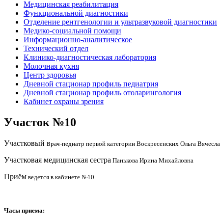
Медицинская реабилитация
Функциональной диагностики
Отделение рентгенологии и ультразвуковой диагностики
Медико-социальной помощи
Информационно-аналитическое
Технический отдел
Клинико-диагностическая лаборатория
Молочная кухня
Центр здоровья
Дневной стационар профиль педиатрия
Дневной стационар профиль отоларингология
Кабинет охраны зрения
Участок №10
Рыболовные катушки
http://nachodki.ru/shop/okhota-turizm-rybalk
Участковый в
рач-педиатр
первой категории Воскресенских Ольга Вячесл
Участковая медицинская сестра
Панькова Ирина Михайловна
Приём
ведется в кабинете №10
Часы приема: