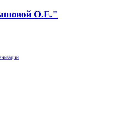
ышовой О.Е."
анизаций