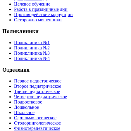
Целевое обучение
Работа в праздничные дни
Противодействие коррупции
Осторожно мошенники
Поликлиники
Поликлиника №1
Поликлиника №2
Поликлиника №3
Поликлиника №4
Отделения
Первое педиатрическое
Второе педиатрическое
Третье педиатрическое
Четвертое педиатрическое
Подростковое
Дошкольное
Школьное
Офтальмологическое
Отолорингологическое
Физиотерапевтическое