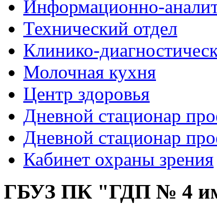
Информационно-аналит
Технический отдел
Клинико-диагностическ
Молочная кухня
Центр здоровья
Дневной стационар про
Дневной стационар про
Кабинет охраны зрения
Рыболовные катушки
ГБУЗ ПК "ГДП № 4 и
http://nachodki.ru/shop/okhota-turizm-rybalk